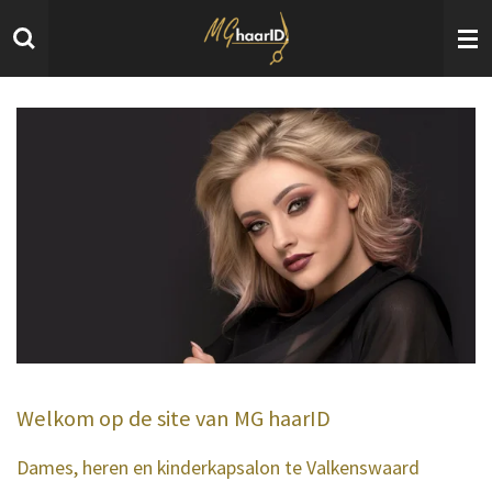
Ga
direct
naar
de
hoofdinhoud
Welkom op de site van MG haarID
Dames, heren en kinderkapsalon te Valkenswaard